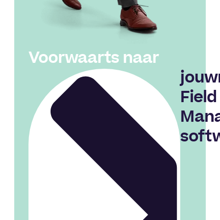
Voorwaarts naar
jouw
Field
Man
soft