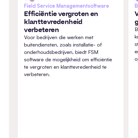
Field Service Management
software
B
Efficiëntie vergroten en
V
klanttevredenheid
verbeteren
B
k
Voor bedrijven die werken met
s
buitendiensten, zoals installatie- of
e
onderhoudsbedrijven, biedt FSM
o
software de mogelijkheid om efficiëntie
te vergroten en klanttevredenheid te
verbeteren.